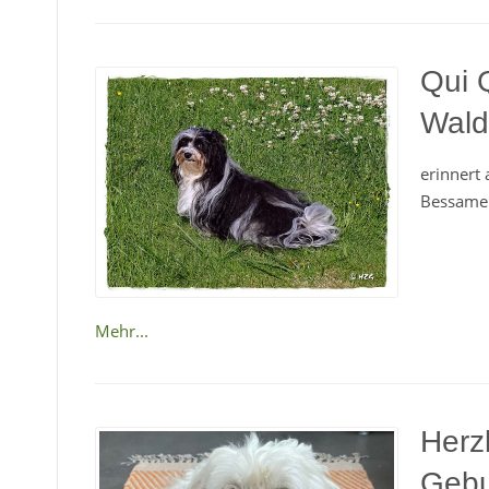
Qui 
Wald
erinnert
Bessame 
Mehr...
Herz
Gebu