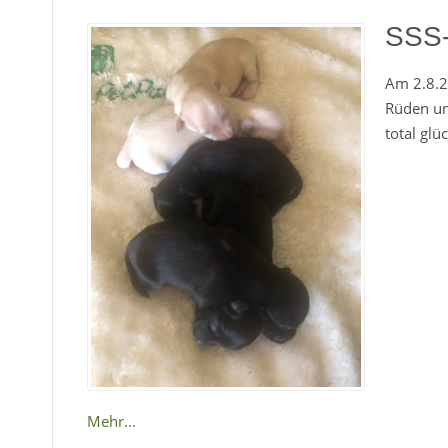
SSS-
Am 2.8.2
Rüden un
total glü
Mehr...