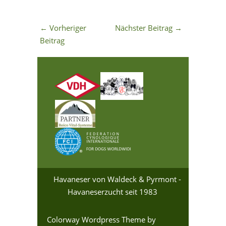
←
Vorheriger
Nächster Beitrag
→
Beitrag
Havaneser von Waldeck & Pyrmont -
Havaneserzucht seit 1983
Colorway Wordpress Theme
by